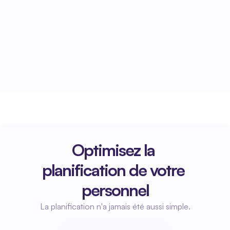
SnelStart
Les heures enregistrées sont 
automatiquement transférées vers SnelStart et 
sont immédiatement disponibles pour 
l'administration et les rapports.
Optimisez la 
planification de votre 
personnel
La planification n'a jamais été aussi simple.
Commencez à planifier