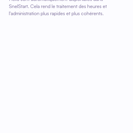
SnelStart. Cela rend le traitement des heures et 
l'administration plus rapides et plus cohérents.
01
Configurer l'intégration
Ensemble, nous configurons l'intégration entre 
Fleks et SnelStart et déterminons quelles 
données seront échangées.