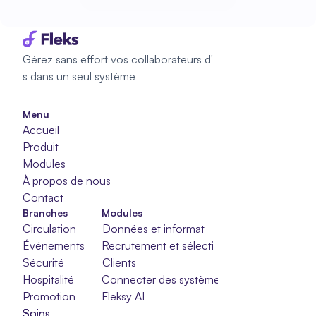
Commencez à planifier
Gérez sans effort vos collaborateurs d'
s dans un seul système
Menu
Accueil
Produit
Modules
À propos de nous
Contact
Branches
Modules
Circulation
Données et informations
Événements
Recrutement et sélection
Sécurité
Clients
Hospitalité
Connecter des systèmes
Promotion
Fleksy AI
Soins
Soins
Soins