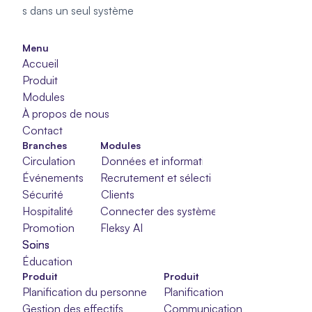
s dans un seul système
Menu
Accueil
Produit
Modules
À propos de nous
Contact
Branches
Modules
Circulation
Données et informations
Événements
Recrutement et sélection
Sécurité
Clients
Hospitalité
Connecter des systèmes
Promotion
Fleksy AI
Soins
Soins
Soins
Éducation
Produit
Produit
Planification du personnel
Planification
Gestion des effectifs
Communication