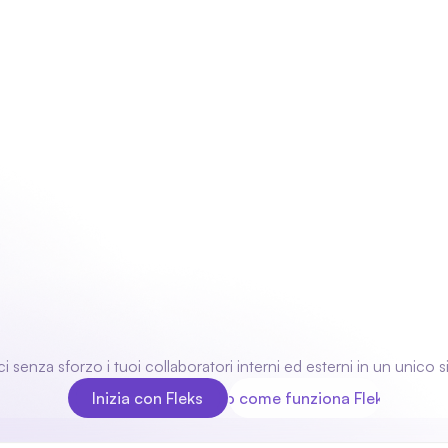
Il nostro prodotto
Settori
Moduli
Chi siamo
Ottimizza
la tua
pianificazione del
personale
i senza sforzo i tuoi collaboratori interni ed esterni in un unico 
Inizia con Fleks
Ecco come funziona Fleks
Inizia con Fleks
Ecco come funziona Fleks