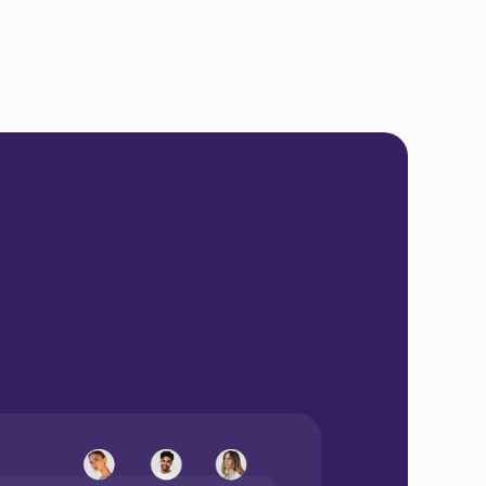
 automaticamente e preparate per 
 questo modo risparmi tempo, eviti errori 
personale.