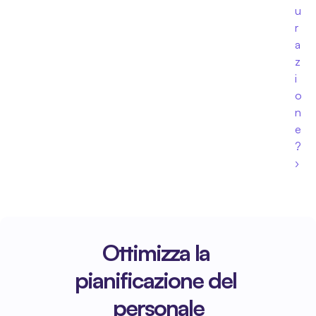
u
r
a
z
i
o
n
e
? 
›
Ottimizza la 
pianificazione del 
personale