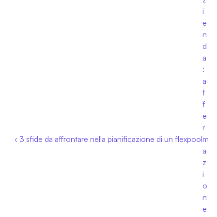
i
e
n
d
a
: 
a
f
f
e
r
‹ 3 sfide da affrontare nella pianificazione di un flexpool
m
a
z
i
o
n
e 