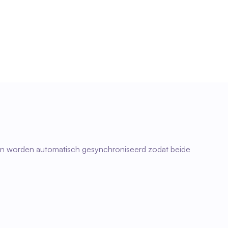
Betrouwbare administratie
Consistente planning en uren gegevens vormen 
een stabiele basis voor verdere administratieve 
verwerking en rapportages.
uren worden automatisch gesynchroniseerd zodat beide 
03