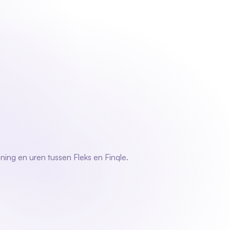
ns
Contact
Log in
Demo aanvragen
Demo aanvragen
ie
ing en uren tussen Fleks en Finqle.