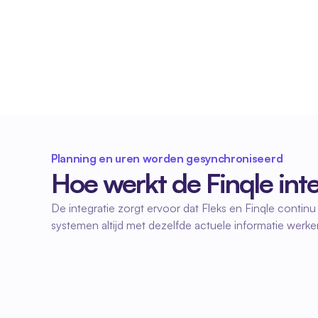
Altijd inzicht in planning en uren
Planning en uren gegevens zijn in Fleks en 
Finqle altijd actueel. Zo heb je continu overzicht 
over inzet en gewerkte uren.
Planning en uren worden gesynchroniseerd
Hoe werkt de Finqle int
De integratie zorgt ervoor dat Fleks en Finqle conti
systemen altijd met dezelfde actuele informatie werke
01