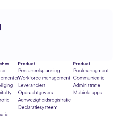
g
ches
Product
Product
eer
Personeelsplanning
Poolmanagment
nementen
Workforce management
Communicatie
iliging
Leveranciers
Administratie
tality
Opdrachtgevers
Mobiele apps
otie
Aanwezigheidsregistratie
Declaratiesysteem
atie