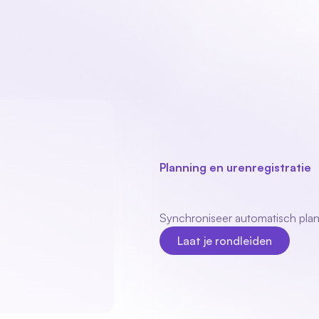
Ons product
Branches
Modules
Over o
Planning en urenregistratie
Finqle
integrat
Synchroniseer automatisch plann
Laat je rondleiden
Laat je rondleiden