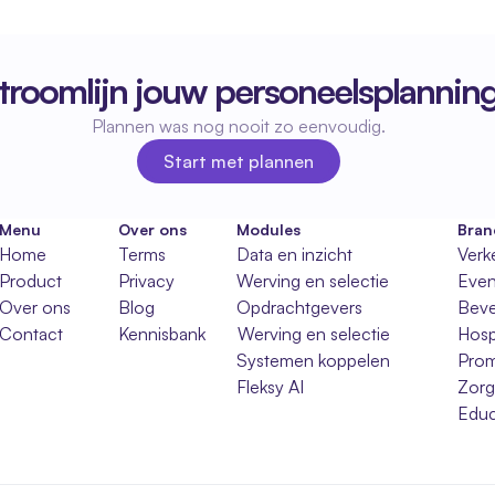
troomlijn jouw personeelsplannin
Plannen was nog nooit zo eenvoudig.
Start met plannen
Start met plannen
Menu
Over ons
Modules
Bran
Home
Terms
Data en inzicht
Verk
Product
Privacy
Werving en selectie
Eve
Over ons
Blog
Opdrachtgevers
Beve
Contact
Kennisbank
Werving en selectie
Hospi
Systemen koppelen
Prom
Fleksy AI
Zorg
Educ