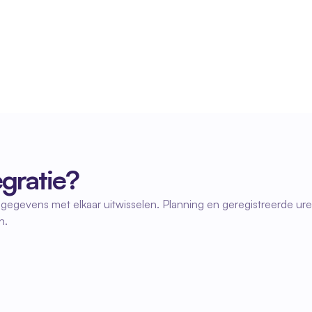
Minder handmatig werk
Door automatische synchronisatie hoef je 
gegevens niet meer dubbel vast te leggen. Dat 
bespaart tijd en verlaagt de administratieve druk.
egratie?
nu gegevens met elkaar uitwisselen. Planning en geregistreerde 
n.
02