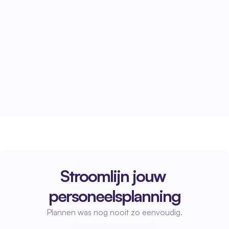
Centralisatie van Planning
Beheer al je planningstaken en 
roosterwijzigingen vanuit Fleks, terwijl de 
informatie automatisch wordt doorgegeven 
aan Vermaat. Dit voorkomt dubbele invoer en 
zorgt voor een consistente en actuele 
planning.
Stroomlijn jouw 
personeelsplanning
Plannen was nog nooit zo eenvoudig.