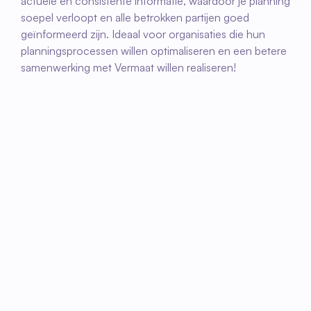
actuele en consistente informatie, waardoor je planning 
soepel verloopt en alle betrokken partijen goed 
geïnformeerd zijn. Ideaal voor organisaties die hun 
planningsprocessen willen optimaliseren en een betere 
samenwerking met Vermaat willen realiseren!
01
Integratie van Planboard
Het planboard van Ortec/Vermaat wordt 
gekoppeld aan Fleks, waardoor je alle 
plannings- en roosterbehoeften centraal kunt 
beheren vanuit Fleks. Dit betekent dat je geen 
afzonderlijke systemen meer hoeft te 
gebruiken voor planning en communicatie met 