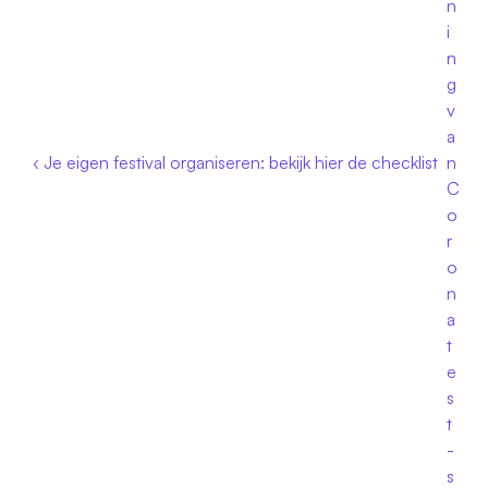
n
i
n
g 
v
a
‹ Je eigen festival organiseren: bekijk hier de checklist
n 
C
o
r
o
n
a 
t
e
s
t
-
s