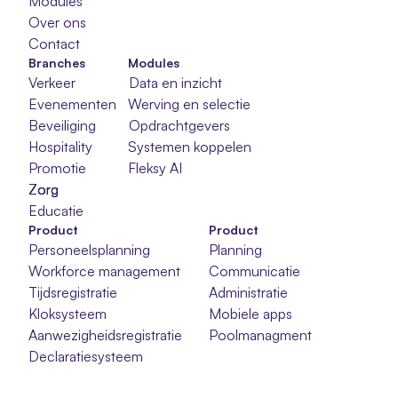
Modules
Over ons
Contact
Branches
Modules
Verkeer
Data en inzicht
Evenementen
Werving en selectie
Beveiliging
Opdrachtgevers
Hospitality
Systemen koppelen
Promotie
Fleksy AI
Zorg
Zorg
Zorg
Educatie
Product
Product
Personeelsplanning
Planning
Workforce management
Communicatie
Tijdsregistratie
Administratie
Kloksysteem
Mobiele apps
Aanwezigheidsregistratie
Poolmanagment
Declaratiesysteem