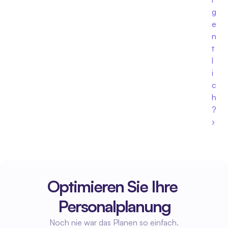
g
e
n
t
l
i
c
h
? 
›
Optimieren Sie Ihre 
Personalplanung
Noch nie war das Planen so einfach.