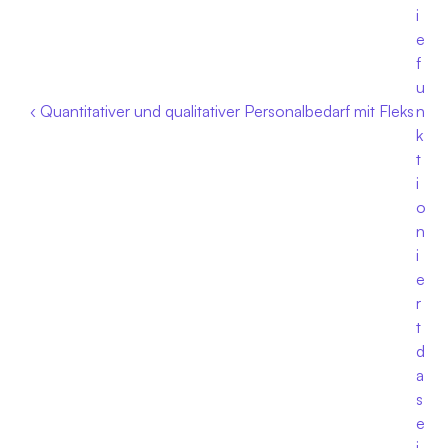
i
e 
f
u
‹ Quantitativer und qualitativer Personalbedarf mit Fleks
n
k
t
i
o
n
i
e
r
t 
d
a
s 
e
i