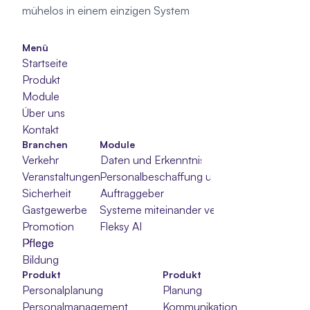
mühelos in einem einzigen System
Menü
Startseite
Produkt
Module
Über uns
Kontakt
Branchen
Module
Verkehr
Daten und Erkenntnisse
Veranstaltungen
Personalbeschaffung und -auswahl
Sicherheit
Auftraggeber
Gastgewerbe
Systeme miteinander verbinden
Promotion
Fleksy AI
Pflege
Pflege
Pflege
Bildung
Produkt
Produkt
Personalplanung
Planung
Personalmanagement
Kommunikation