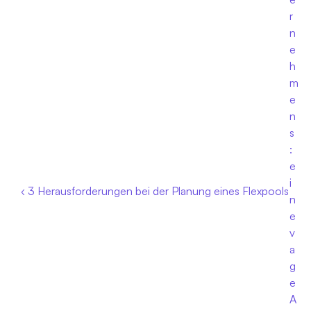
r
n
e
h
m
e
n
s
: 
e
i
‹ 3 Herausforderungen bei der Planung eines Flexpools
n
e 
v
a
g
e 
A