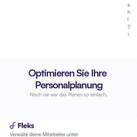
a
h
l
? 
›
Optimieren Sie Ihre 
Personalplanung
Noch nie war das Planen so einfach.
Beginne mit der Planung
Beginne mit der Planung
Verwalte deine Mitarbeiter unter 