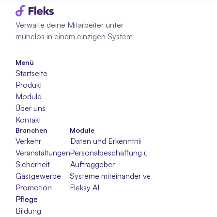
Verwalte deine Mitarbeiter unter 
mühelos in einem einzigen System
Menü
Startseite
Produkt
Module
Über uns
Kontakt
Branchen
Module
Verkehr
Daten und Erkenntnisse
Veranstaltungen
Personalbeschaffung und -auswahl
Sicherheit
Auftraggeber
Gastgewerbe
Systeme miteinander verbinden
Promotion
Fleksy AI
Pflege
Pflege
Pflege
Bildung