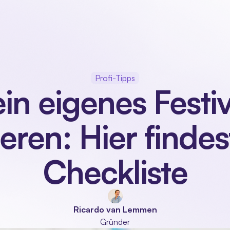
Unser Produkt
Branchen
Module
Über uns
Profi-Tipps
in eigenes Festiva
eren: Hier findest
Checkliste
Ricardo van Lemmen
Gründer