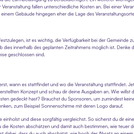
Veranstaltung fallen unterschiedliche Kosten an. Bei einer Veran
in einem Gebäude hingegen eher die Lage des Veranstaltungsorte
festzulegen, ist es wichtig, die Verfügbarkeit bei der Gemeinde z
 dies innerhalb des geplanten Zeitrahmens möglich ist. Denke 
ise geschlossen sind. 
rst, wann es stattfindet und wo die Veranstaltung stattfindet. Je
rstellten Konzept und schau dir deine Ausgaben an. Wie willst d
osten gedeckt hast? Brauchst du Sponsoren, um zumindest kein
denken, zum Beispiel Sonnenschirme mit deren Logo darauf. 
e einholst und diese sorgfältig vergleichst. So sicherst du dir 
die Kosten abschätzen und damit auch bestimmen, wie teuer dei
ist dabei, dass du auch abschätzt, wie hoch der Absatz an einem s