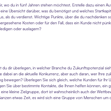
r, wo du in fünf Jahren stehen möchtest. Erstelle dazu einen Au
e eine Übersicht darüber, was du benötigst und welches Startkapi
s, als du verdienst. Wichtige Punkte, über die du nachdenken so
ergesehene Kosten oder für den Fall, dass ein Kunde nicht pünktli
ledigen oder auslagern?
 du dir überlegen, in welcher Branche du Zukunftspotenzial siehs
dabei an die aktuelle Konkurrenz, aber auch daran, wer Ihre zuk
g bewegen? Überlegen Sie sich gleich, welche Kunden für Ihr Un
gen Sie über bestimmte Kontakte, die Ihnen helfen können, ein
eine kleine Zielgruppe, dort ist wahrscheinlich auch der Wettbe
nzen etwas Zeit, es wird sich eine Gruppe von Menschen um dich