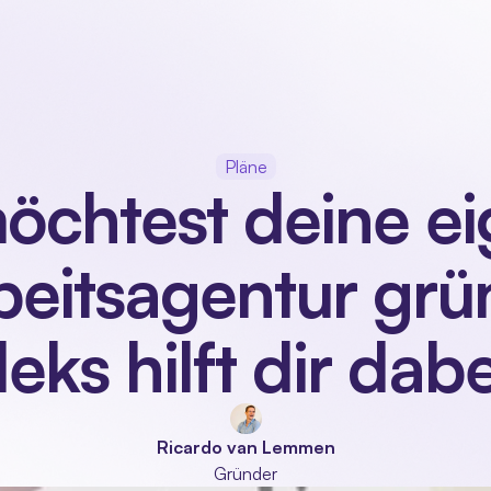
Unser Produkt
Branchen
Module
Über uns
Pläne
öchtest deine ei
beitsagentur grü
leks hilft dir dabe
Ricardo van Lemmen
Gründer