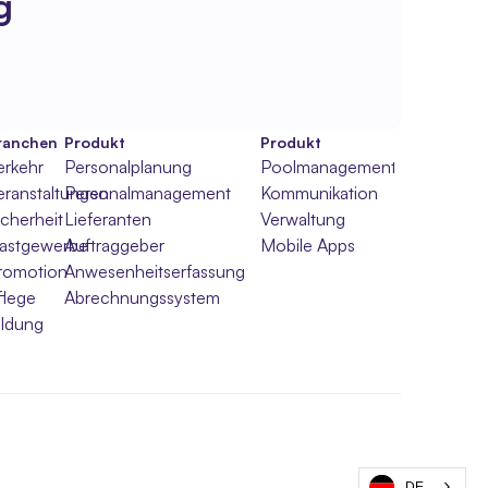
g
ranchen
Produkt
Produkt
erkehr
Personalplanung
Poolmanagement
eranstaltungen
Personalmanagement
Kommunikation
icherheit
Lieferanten
Verwaltung
hl
astgewerbe
Auftraggeber
Mobile Apps
romotion
Anwesenheitserfassung
flege
Abrechnungssystem
ildung
DE