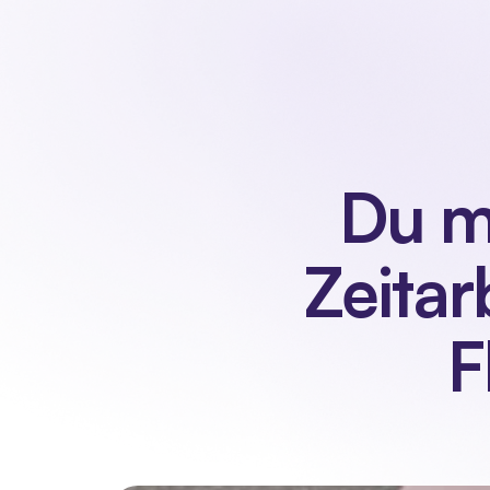
Du m
Zeitar
F