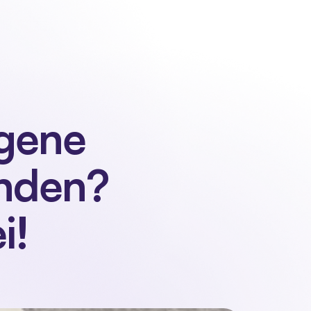
Kontakt
Anmelden
Demo anfordern
Demo anfordern
gene 
nden? 
i!