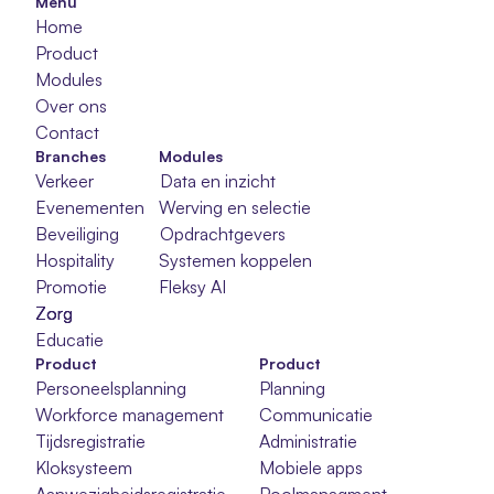
Menu
Home
Product
Modules
Over ons
Contact
Branches
Modules
Verkeer
Data en inzicht
Evenementen
Werving en selectie
Beveiliging
Opdrachtgevers
Hospitality
Systemen koppelen
Promotie
Fleksy AI
Zorg
Zorg
Zorg
Educatie
Product
Product
Personeelsplanning
Planning
Workforce management
Communicatie
Tijdsregistratie
Administratie
Kloksysteem
Mobiele apps