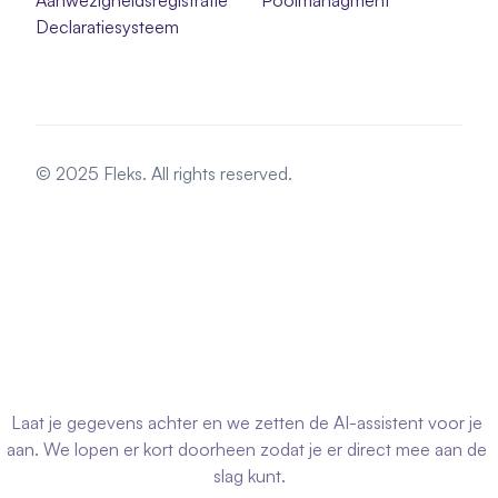
Aanwezigheidsregistratie
Poolmanagment
Declaratiesysteem
© 2025 Fleks. All rights reserved.
Probeer
de
AI-assistent
in
Fleks
Laat je gegevens achter en we zetten de AI-assistent voor je 
aan. We lopen er kort doorheen zodat je er direct mee aan de 
slag kunt.