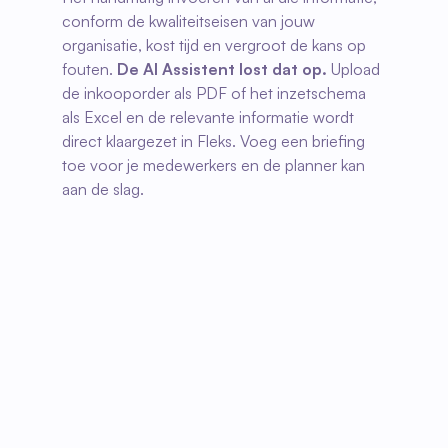
conform de kwaliteitseisen van jouw 
organisatie, kost tijd en vergroot de kans op 
fouten. 
De AI Assistent lost dat op.
 Upload 
de inkooporder als PDF of het inzetschema 
als Excel en de relevante informatie wordt 
direct klaargezet in Fleks. Voeg een briefing 
toe voor je medewerkers en de planner kan 
aan de slag.
01
Upload de aanvraag
PDF inkooporder of Excel inzetschema, de 
assistent leest beide.