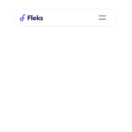
Nieuw | 
AI Assistent in Fleks
Diensten aanmaken, medewerkers zoeken, planning 
controleren, uren checken. Typ wat je nodig hebt en 
het gebeurt, direct vanuit je eigen data.