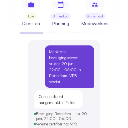
Live
Binnenkort
Binnenkort
Binn
Diensten
Planning
Medewerkers
Info