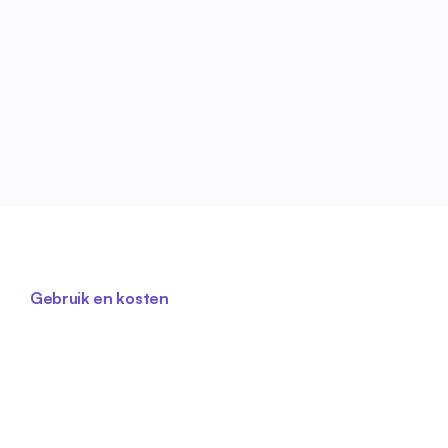
Jij controleert en publiceert
De definitieve keuze blijft altijd bij de planner. De 
assistent zet klaar, jij bevestigt.
Gebruik en kosten