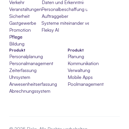
Verkehr
Daten und Erkenntnisse
Veranstaltungen
Personalbeschaffung und -auswahl
Sicherheit
Auftraggeber
Gastgewerbe
Systeme miteinander verbinden
Promotion
Fleksy AI
Pflege
Pflege
Pflege
Bildung
Produkt
Produkt
Personalplanung
Planung
Personalmanagement
Kommunikation
Zeiterfassung
Verwaltung
Uhrsystem
Mobile Apps
Anwesenheitserfassung
Poolmanagement
Abrechnungssystem