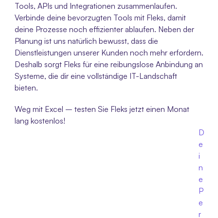
Tools, APIs und Integrationen zusammenlaufen. 
Verbinde deine bevorzugten Tools mit Fleks, damit 
deine Prozesse noch effizienter ablaufen. Neben der 
Planung ist uns natürlich bewusst, dass die 
Dienstleistungen unserer Kunden noch mehr erfordern. 
Deshalb sorgt Fleks für eine reibungslose Anbindung an 
Systeme, die dir eine vollständige IT-Landschaft 
bieten. 
Weg mit Excel – testen Sie Fleks jetzt einen Monat 
lang kostenlos!
D
e
i
n
e 
P
e
r