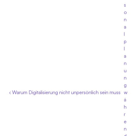
s
o
n
a
l
p
l
a
n
u
n
g 
‹ Warum Digitalisierung nicht unpersönlich sein muss
w
ä
h
r
e
n