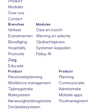
Product
Modules
Over ons
Contact
Branches
Modules
Verkeer
Data en inzicht
Evenementen
Werving en selectie
Beveiliging
Opdrachtgevers
Hospitality
Systemen koppelen
Promotie
Fleksy AI
Zorg
Zorg
Zorg
Educatie
Product
Product
Personeelsplanning
Planning
Workforce management
Communicatie
Tijdsregistratie
Administratie
Kloksysteem
Mobiele apps
Aanwezigheidsregistratie
Poolmanagment
Declaratiesysteem