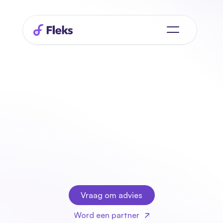
Koppel
Fleks
met
alles
wat
jij
nodig
hebt
Alle beschikbare integraties overzichtelijk bij elkaar  en 
altijd uitbreidbaar met jouw eigen tools.
Vraag om advies
Vraag om advies
Word een partner